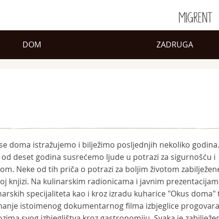
MIGRENT
DOM
ZADRUGA
e doma istražujemo i bilježimo posljednjih nekoliko godina
 od deset godina susrećemo ljude u potrazi za sigurnošću i
om. Neke od tih priča o potrazi za boljim životom zabilježen
oj knjizi. Na kulinarskim radionicama i javnim prezentacija
narskih specijaliteta kao i kroz izradu kuharice "Okus doma" 
anje istoimenog dokumentarnog filma izbjeglice progovara
ozima svog izbjeglištva kroz gastronomiju. Svaka je zabilježe