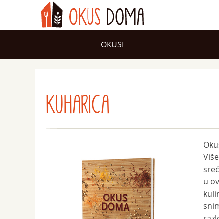
OKUSI
KUHARICA
Okus
Više
sreć
u ov
kuli
snim
razl