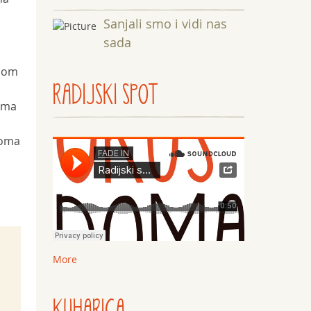
Sanjali smo i vidi nas
sada
amom
RADIJSKI SPOT
izma
 doma
More
KUHARICA