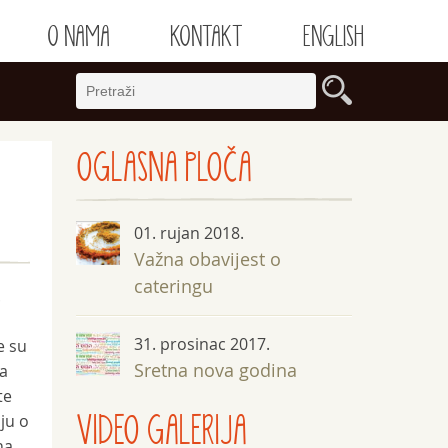
O NAMA
KONTAKT
ENGLISH
OGLASNA
PLOČA
01. rujan 2018.
Važna obavijest o
cateringu
.
31. prosinac 2017.
e su
Sretna nova godina
ma
te
VIDEO GALERIJA
ju o
na