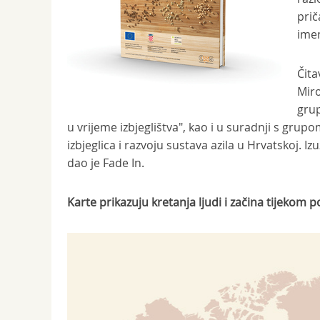
prič
ime
Čita
Miro
grup
u vrijeme izbjeglištva", kao i u suradnji s grup
izbjeglica i razvoju sustava azila u Hrvatskoj. 
dao je Fade In.
Karte prikazuju kretanja ljudi i začina tijekom po