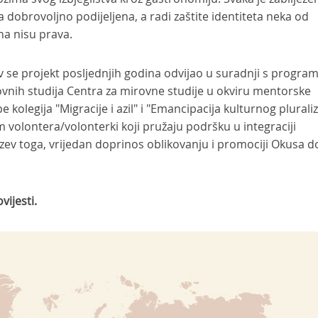
a dobrovoljno podijeljena, a radi zaštite identiteta neka od
na nisu prava.
v se projekt posljednjih godina odvijao u suradnji s progr
vnih studija Centra za mirovne studije u okviru mentorske
e kolegija "Migracije i azil" i "Emancipacija kulturnog plural
om volontera/volonterki koji pružaju podršku u integraciji
Izuzev toga, vrijedan doprinos oblikovanju i promociji Okusa
vijesti.