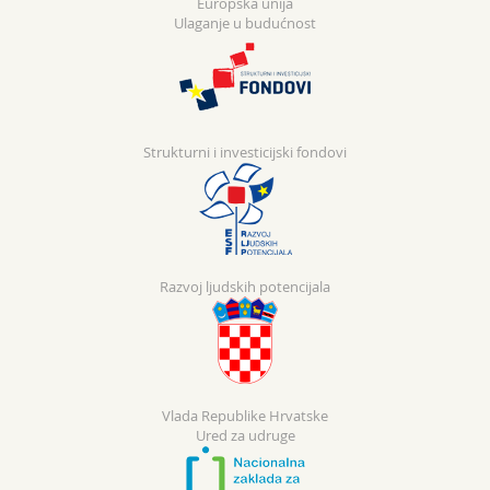
Europska unija
Ulaganje u budućnost
Strukturni i investicijski fondovi
Razvoj ljudskih potencijala
Vlada Republike Hrvatske
Ured za udruge