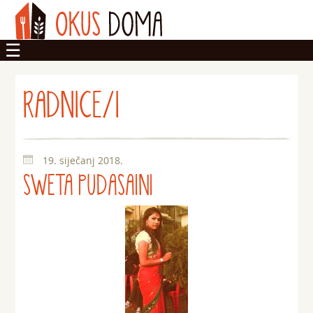
OKUSI
RADNICE/I
DOM
ZADRUGA
19. siječanj 2018.
SWETA PUDASAINI