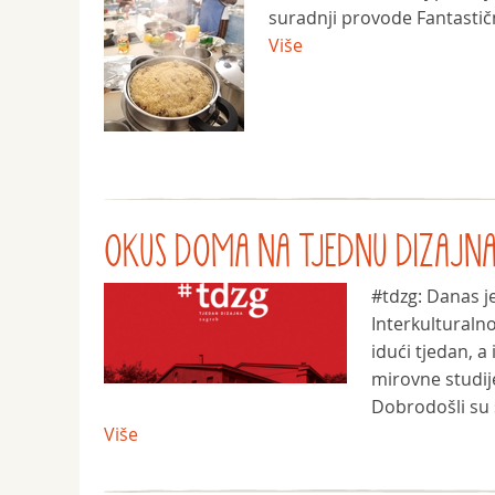
suradnji provode Fantastično
Više
OKUS DOMA NA TJEDNU DIZAJN
‪#‎tdzg‬: Danas
Interkulturalno
idući tjedan, a
mirovne studije
Dobrodošli su s
Više