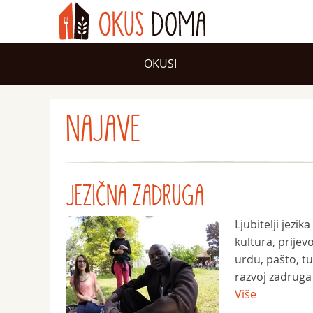
OKUSI
NAJAVE
JEZIČNA ZADRUGA
Ljubitelji jezi
kultura, prijev
urdu, pašto, tu
razvoj zadruga -
Više