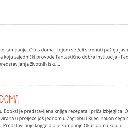
ske kampanje „Okus doma“ kojom se želi skrenuti pažnju javn
, a koju zajednički provode Fantastično dobra institucija - Fa
redstavljanja životnih isku...
S DOMA
 Booksi je predstavljena knjiga recepata i priča izbjeglica '
virana u proljeće još jednom u Zagrebu i Rijeci nakon čega 
i. Predstavljanje knjige dio je kampanje Okus doma koju u