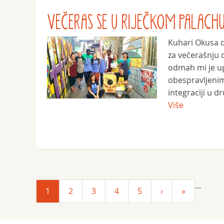
VEČERAS SE U RIJEČKOM PALACHU
Kuhari Okusa do
za večerašnju d
odmah mi je up
obespravljenim
integraciji u dr
Više
...
1
2
3
4
5
›
»