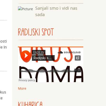
Sanjali smo i vidi nas
sada
RADIJSKI SPOT
osti
de In
More
Okus
će
KUHARICA