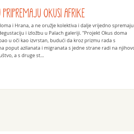
 PRIPREMAJU OKUSI AFRIKE
ma i Hrana, a ne oružje kolektiva i dalje vrijedno spremaju 
egustaciju i izložbu u Palach galeriji. "Projekt Okus doma
ao u oči kao izvrstan, budući da kroz prizmu rada s
a poput azilanata i migranata s jedne strane radi na njihov
uštvo, a s druge st...