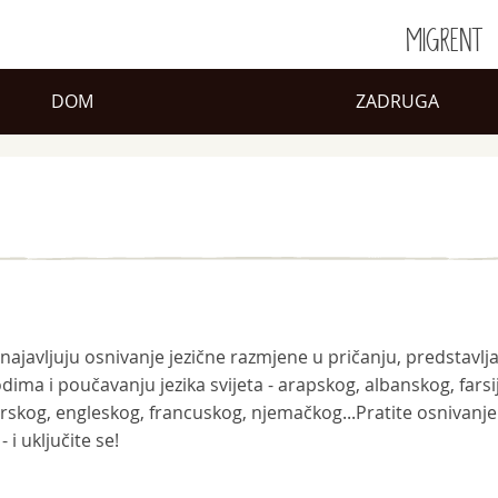
MIGRENT
DOM
ZADRUGA
ka najavljuju osnivanje jezične razmjene u pričanju, predstavlj
odima i poučavanju jezika svijeta - arapskog, albanskog, farsi
rskog, engleskog, francuskog, njemačkog...Pratite osnivanje 
 i uključite se!