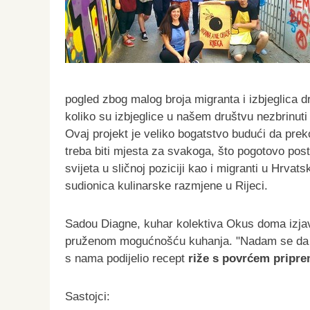
pogled zbog malog broja migranta i izbjeglica 
koliko su izbjeglice u našem društvu nezbrinuti 
Ovaj projekt je veliko bogatstvo budući da pre
treba biti mjesta za svakoga, što pogotovo pos
svijeta u sličnoj poziciji kao i migranti u Hrv
sudionica kulinarske razmjene u Rijeci.
Sadou Diagne, kuhar kolektiva Okus doma izjavi
pruženom mogućnošću kuhanja. "Nadam se da će 
s nama podijelio recept
riže s povrćem pripre
Sastojci: