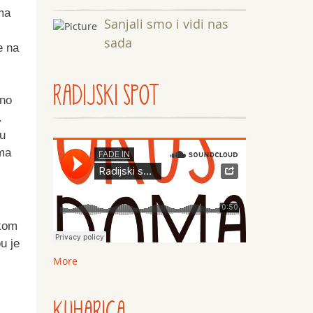
ma
Sanjali smo i vidi nas
sada
e na
RADIJSKI SPOT
čno
.
vu
ama
akom
u je
More
KUHARICA