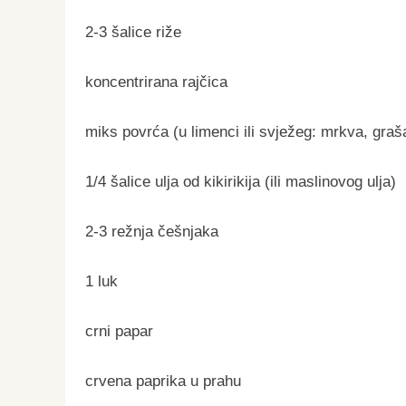
2-3 šalice riže
koncentrirana rajčica
miks povrća (u limenci ili svježeg: mrkva, graš
1/4 šalice ulja od kikirikija (ili maslinovog ulja)
2-3 režnja češnjaka
1 luk
crni papar
crvena paprika u prahu