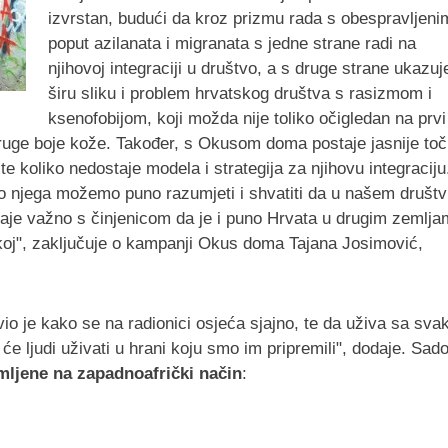
izvrstan, budući da kroz prizmu rada s obespravljeni
poput azilanata i migranata s jedne strane radi na
njihovoj integraciji u društvo, a s druge strane ukazuj
širu sliku i problem hrvatskog društva s rasizmom i
ksenofobijom, koji možda nije toliko očigledan na prvi
druge boje kože. Također, s Okusom doma postaje jasnije to
te koliko nedostaje modela i strategija za njihovu integraciju
ko njega možemo puno razumjeti i shvatiti da u našem društ
taje važno s činjenicom da je i puno Hrvata u drugim zemlj
atskoj", zaključuje o kampanji Okus doma Tajana Josimović,
o je kako se na radionici osjeća sjajno, te da uživa sa sv
ljudi uživati u hrani koju smo im pripremili", dodaje.
Sado
mljene na zapadnoafrički način
: