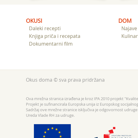
učenika 
nacional
Etiopije
OKUSI
DOM
se i razg
Daleki recepti
Najave
Knjiga priča i recepata
Kulinar
Dokumentarni film
Okus doma © sva prava pridržana
Ova mrežna stranica izrađena je kroz IPA 2010 projekt "Kvalitet
Projekt je sufinancirala Europska unija iz Europskog socijalno
Sadržaj ove mrežne stranice isključiva je odgovornost udruge F
Ureda Vlade RH za udruge.