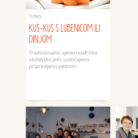
TUNIS
KUS-KUS S LUBENICOM ILI
DINJOM
Tradicionalno sjevernoafričko
obiteljsko jelo, uobičajeno
pripravljeno petkom.