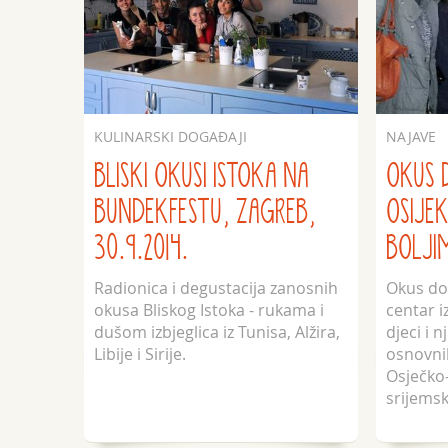
KULINARSKI DOGAĐAJI
NAJAVE
BLISKI OKUSI ISTOKA NA
OKUS 
BUNDEKFESTU, ZAGREB,
OSIJEK
30.9.2014.
BOLJI
Radionica i degustacija zanosnih
Okus do
okusa Bliskog Istoka - rukama i
centar i
dušom izbjeglica iz Tunisa, Alžira,
djeci i 
Libije i Sirije.
osnovnih
Osječko
srijemsk
interkul
naglask