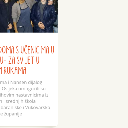
DOMA S UČENICIMA U
U- ZA SVIJET U
M RUKAMA
ma i Nansen dijalog
z Osijeka omogućili su
njihovim nastavnicima iz
 i srednjih škola
-baranjske i Vukovarsko-
e županije
turalno učenje s
om na migracije. 90