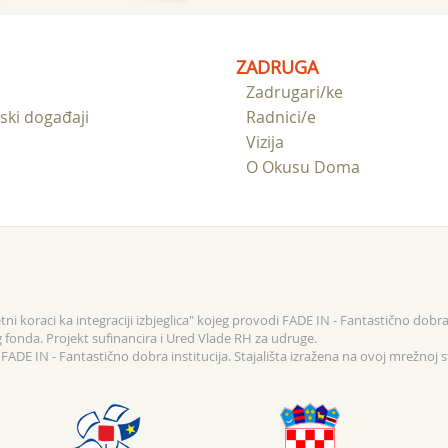
imalo je priliku kušati
na jela iz Nigerije,
, Maroka i Tunisa te družiti
ZADRUGA
ovarati...
Zadrugari/ke
ski događaji
Radnici/e
Vizija
O Okusu Doma
ni koraci ka integraciji izbjeglica" kojeg provodi FADE IN - Fantastično dobra 
g fonda. Projekt sufinancira i Ured Vlade RH za udruge.
ADE IN - Fantastično dobra institucija. Stajališta izražena na ovoj mrežnoj s