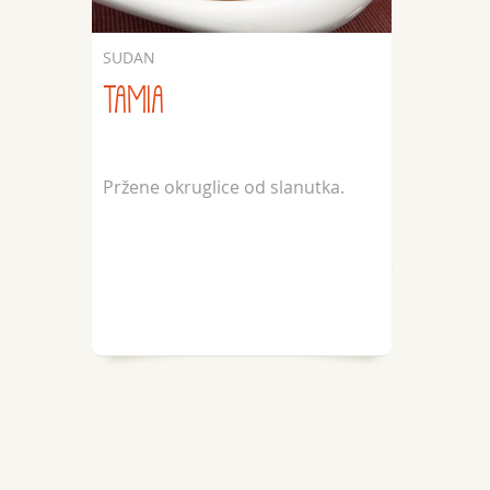
SUDAN
TAMIA
Pržene okruglice od slanutka.