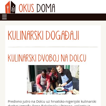
OKUSI
KULINARSKI DOGAĐAJI
DOM
ZADRUGA
KULINARSKI DVOBOJ NA DOLCU
Predivno jutro na Dolcu uz hrvatsko-nigerijski kulinarski
dvoboj između Rene Bakalovića i Princea, azilanta iz