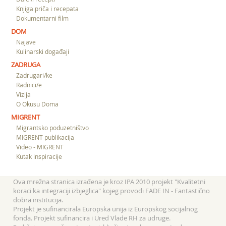
Knjiga priča i recepata
Dokumentarni film
DOM
Najave
Kulinarski događaji
ZADRUGA
Zadrugari/ke
Radnici/e
Vizija
O Okusu Doma
MIGRENT
Migrantsko poduzetništvo
MIGRENT publikacija
Video - MIGRENT
Kutak inspiracije
Ova mrežna stranica izrađena je kroz IPA 2010 projekt "Kvalitetni
koraci ka integraciji izbjeglica" kojeg provodi FADE IN - Fantastično
dobra institucija.
Projekt je sufinancirala Europska unija iz Europskog socijalnog
fonda. Projekt sufinancira i Ured Vlade RH za udruge.