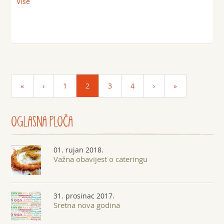
Više
«
‹
1
2
3
4
›
»
OGLASNA
PLOČA
01. rujan 2018.
Važna obavijest o cateringu
31. prosinac 2017.
Sretna nova godina