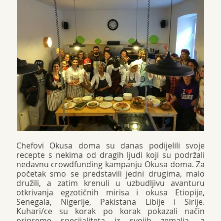
Chefovi Okusa doma su danas podijelili svoje
recepte s nekima od dragih ljudi koji su podržali
nedavnu crowdfunding kampanju Okusa doma. Za
početak smo se predstavili jedni drugima, malo
družili, a zatim krenuli u uzbudljivu avanturu
otkrivanja egzotičnih mirisa i okusa Etiopije,
Senegala, Nigerije, Pakistana Libije i Sirije.
Kuhari/ce su korak po korak pokazali način
pripreme specijaliteta iz svojih zemalja, a