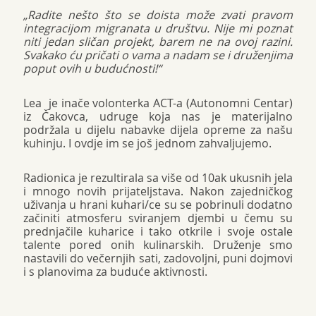
„Radite nešto što se doista može zvati pravom
integracijom migranata u društvu. Nije mi poznat
niti jedan sličan projekt, barem ne na ovoj razini.
Svakako ću pričati o vama a nadam se i druženjima
poput ovih u budućnosti!“
Lea je inače volonterka ACT-a (Autonomni Centar)
iz Čakovca, udruge koja nas je materijalno
podržala u dijelu nabavke dijela opreme za našu
kuhinju. I ovdje im se još jednom zahvaljujemo.
Radionica je rezultirala sa više od 10ak ukusnih jela
i mnogo novih prijateljstava. Nakon zajedničkog
uživanja u hrani kuhari/ce su se pobrinuli dodatno
začiniti atmosferu sviranjem djembi u čemu su
prednjačile kuharice i tako otkrile i svoje ostale
talente pored onih kulinarskih. Druženje smo
nastavili do večernjih sati, zadovoljni, puni dojmovi
i s planovima za buduće aktivnosti.