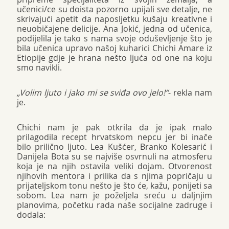
učenici/ce su doista pozorno upijali sve detalje, ne
skrivajući apetit da naposljetku kušaju kreativne i
neuobičajene delicije. Ana Jokić, jedna od učenica,
podijelila je tako s nama svoje oduševljenje što je
bila učenica upravo našoj kuharici Chichi Amare iz
Etiopije gdje je hrana nešto ljuća od one na koju
smo navikli.
„Volim ljuto i jako mi se sviđa ovo jelo!“
- rekla nam
je.
Chichi nam je pak otkrila da je ipak malo
prilagodila recept hrvatskom nepcu jer bi inače
bilo prilično ljuto. Lea Kušćer, Branko Kolesarić i
Danijela Bota su se najviše osvrnuli na atmosferu
koja je na njih ostavila veliki dojam. Otvorenost
njihovih mentora i prilika da s njima popričaju u
prijateljskom tonu nešto je što će, kažu, ponijeti sa
sobom. Lea nam je poželjela sreću u daljnjim
planovima, početku rada naše socijalne zadruge i
dodala: