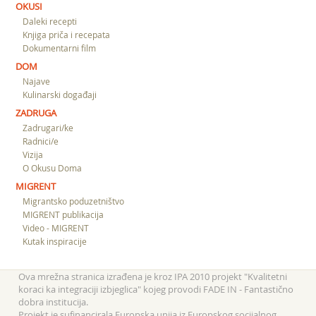
OKUSI
Daleki recepti
Knjiga priča i recepata
Dokumentarni film
DOM
Najave
Kulinarski događaji
ZADRUGA
Zadrugari/ke
Radnici/e
Vizija
O Okusu Doma
MIGRENT
Migrantsko poduzetništvo
MIGRENT publikacija
Video - MIGRENT
Kutak inspiracije
Ova mrežna stranica izrađena je kroz IPA 2010 projekt "Kvalitetni
koraci ka integraciji izbjeglica" kojeg provodi FADE IN - Fantastično
dobra institucija.
Projekt je sufinancirala Europska unija iz Europskog socijalnog