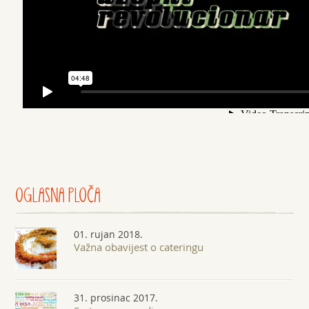
OGLASNA
PLOČA
01. rujan 2018.
Važna obavijest o cateringu
31. prosinac 2017.