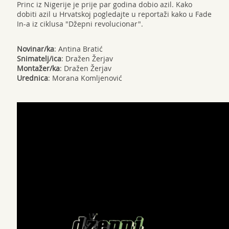
Princ iz Nigerije je prije par godina dobio azil. Kako
dobiti azil u Hrvatskoj pogledajte u reportaži kako u Fade
In-a iz ciklusa "Džepni revolucionar".
Novinar/ka
: Antina Bratić
Snimatelj/ica
: Dražen Žerjav
Montažer/ka
: Dražen Žerjav
Urednica
: Morana Komljenović