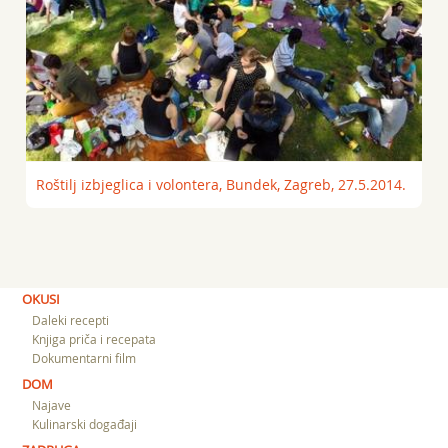
Roštilj izbjeglica i volontera, Bundek, Zagreb, 27.5.2014.
OKUSI
Daleki recepti
Knjiga priča i recepata
Dokumentarni film
DOM
Najave
Kulinarski događaji