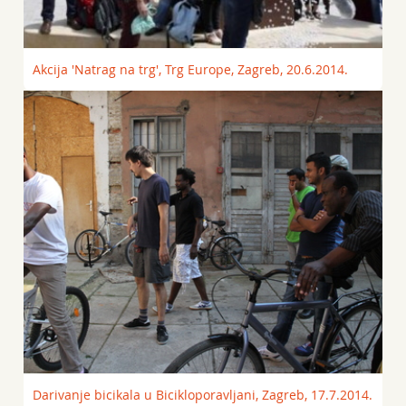
Akcija 'Natrag na trg', Trg Europe, Zagreb, 20.6.2014.
Darivanje bicikala u Bicikloporavljani, Zagreb, 17.7.2014.