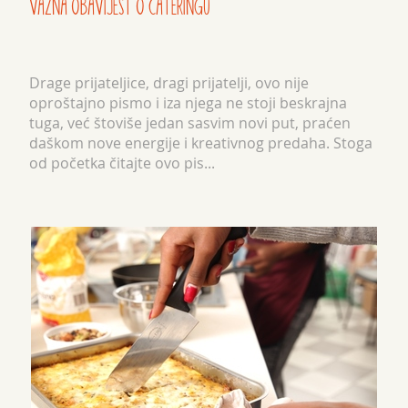
VAŽNA OBAVIJEST O CATERINGU
Drage prijateljice, dragi prijatelji, ovo nije
oproštajno pismo i iza njega ne stoji beskrajna
tuga, već štoviše jedan sasvim novi put, praćen
daškom nove energije i kreativnog predaha. Stoga
od početka čitajte ovo pis...