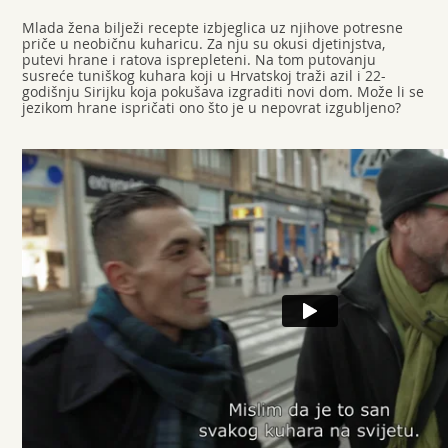
Mlada žena bilježi recepte izbjeglica uz njihove potresne
priče u neobičnu kuharicu. Za nju su okusi djetinjstva,
putevi hrane i ratova isprepleteni. Na tom putovanju
susreće tuniškog kuhara koji u Hrvatskoj traži azil i 22-
godišnju Sirijku koja pokušava izgraditi novi dom. Može li se
jezikom hrane ispričati ono što je u nepovrat izgubljeno?