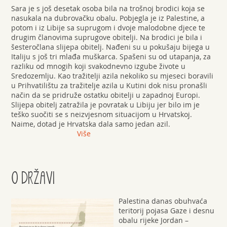
Sara je s još desetak osoba bila na trošnoj brodici koja se
nasukala na dubrovačku obalu. Pobjegla je iz Palestine, a
potom i iz Libije sa suprugom i dvoje malodobne djece te
drugim članovima suprugove obitelji. Na brodici je bila i
šesteročlana slijepa obitelj. Nađeni su u pokušaju bijega u
Italiju s još tri mlađa muškarca. Spašeni su od utapanja, za
razliku od mnogih koji svakodnevno izgube živote u
Sredozemlju. Kao tražitelji azila nekoliko su mjeseci boravili
u Prihvatilištu za tražitelje azila u Kutini dok nisu pronašli
način da se pridruže ostatku obitelji u zapadnoj Europi.
Slijepa obitelj zatražila je povratak u Libiju jer bilo im je
teško suočiti se s neizvjesnom situacijom u Hrvatskoj.
Naime, dotad je Hrvatska dala samo jedan azil.
Više
O DRŽAVI
Palestina danas obuhvaća
teritorij pojasa Gaze i desnu
obalu rijeke Jordan –