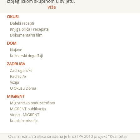
izbjegličkom skupinom u svijetu.
Više
OKUSI
Daleki recepti
Knjiga priča i recepata
Dokumentarni film
DOM
Najave
Kulinarski događaji
ZADRUGA
Zadrugari/ke
Radnici/e
Vizija
O Okusu Doma
MIGRENT
Migrantsko poduzetništvo
MIGRENT publikacija
Video - MIGRENT
Kutak inspiracije
Ova mrežna stranica izrađena je kroz IPA 2010 projekt "Kvalitetni