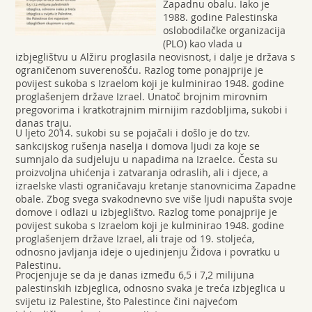
Zapadnu obalu. Iako je
1988. godine Palestinska
oslobodilačke organizacija
(PLO) kao vlada u
izbjeglištvu u Alžiru proglasila neovisnost, i dalje je država s
ograničenom suverenošću. Razlog tome ponajprije je
povijest sukoba s Izraelom koji je kulminirao 1948. godine
proglašenjem države Izrael. Unatoč brojnim mirovnim
pregovorima i kratkotrajnim mirnijim razdobljima, sukobi i
danas traju.
U ljeto 2014. sukobi su se pojačali i došlo je do tzv.
sankcijskog rušenja naselja i domova ljudi za koje se
sumnjalo da sudjeluju u napadima na Izraelce. Česta su
proizvoljna uhićenja i zatvaranja odraslih, ali i djece, a
izraelske vlasti ograničavaju kretanje stanovnicima Zapadne
obale. Zbog svega svakodnevno sve više ljudi napušta svoje
domove i odlazi u izbjeglištvo. Razlog tome ponajprije je
povijest sukoba s Izraelom koji je kulminirao 1948. godine
proglašenjem države Izrael, ali traje od 19. stoljeća,
odnosno javljanja ideje o ujedinjenju Židova i povratku u
Palestinu.
Procjenjuje se da je danas između 6,5 i 7,2 milijuna
palestinskih izbjeglica, odnosno svaka je treća izbjeglica u
svijetu iz Palestine, što Palestince čini najvećom