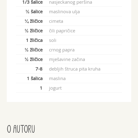
1/3 šalice
nasjeckanog peršina
½ šalice
maslinova ulja
¼ žličice
cimeta
½ žličice
čili papričice
1 žličica
soli
½ žličice
crnog papra
½ žličice
mješavine začina
7-8
debljih štruca pita kruha
1 šalica
maslina
1
jogurt
O AUTORU