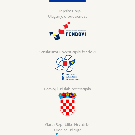
Europska unija
Ulaganje u budućnost
Strukturni i investicijski fondovi
Razvoj ljudskih potencijala
Vlada Republike Hrvatske
Ured za udruge